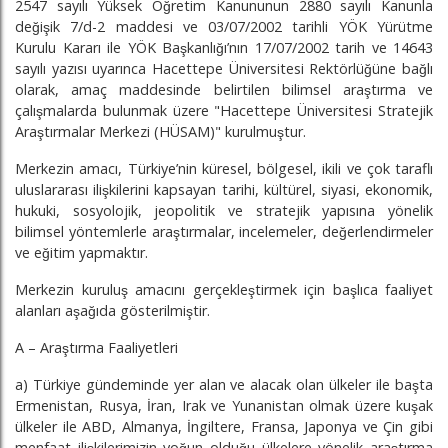
2547 sayılı Yüksek Öğretim Kanununun 2880 sayılı Kanunla
değişik 7/d-2 maddesi ve 03/07/2002 tarihli YÖK Yürütme
Kurulu Kararı ile YÖK Başkanlığı’nın 17/07/2002 tarih ve 14643
sayılı yazısı uyarınca Hacettepe Üniversitesi Rektörlüğüne bağlı
olarak, amaç maddesinde belirtilen bilimsel araştırma ve
çalışmalarda bulunmak üzere "Hacettepe Üniversitesi Stratejik
Araştırmalar Merkezi (HÜSAM)" kurulmuştur.
Merkezin amacı, Türkiye’nin küresel, bölgesel, ikili ve çok taraflı
uluslararası ilişkilerini kapsayan tarihi, kültürel, siyasi, ekonomik,
hukuki, sosyolojik, jeopolitik ve stratejik yapısına yönelik
bilimsel yöntemlerle araştırmalar, incelemeler, değerlendirmeler
ve eğitim yapmaktır.
Merkezin kuruluş amacını gerçekleştirmek için başlıca faaliyet
alanları aşağıda gösterilmiştir.
A – Araştırma Faaliyetleri
a) Türkiye gündeminde yer alan ve alacak olan ülkeler ile başta
Ermenistan, Rusya, İran, Irak ve Yunanistan olmak üzere kuşak
ülkeler ile ABD, Almanya, İngiltere, Fransa, Japonya ve Çin gibi
menfaat ilişkilerimizin yoğun olduğu ülkelere yönelik araştırma