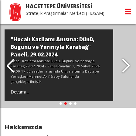
HACETTEPE ÜNİVERSİTESİ
Stratejik Araştırmalar Merkezi (HÜSAM)
"Hocalı Katliamı Anısına: Dünü,
Bugünü ve Yarınıyla Karabağ"
Paneli, 29.02.2024
Hocalı Katliamı Anısına: Dünü, Bugünü ve Yarınıyla
Karabağ 29.02.2024 / Panel Panelimiz, 29 Şubat 2024
10.00-17.30 saatleri arasında Üniversitemiz Beytepe
Yerleşkesi Mehmet Akif Ersoy Salonunda
gerçekleştirilmiştir.
Devamı...
Hakkımızda